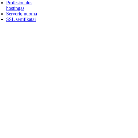
Profesionalus
hostingas
Serverių nuoma
SSL sertifikatai