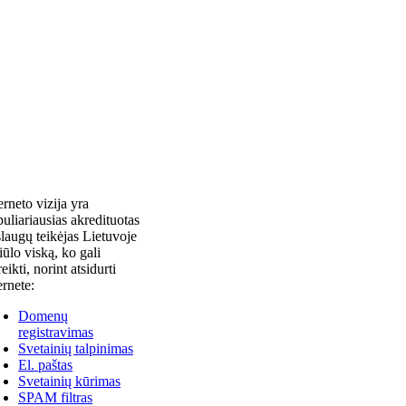
erneto vizija yra
uliariausias akredituotas
laugų teikėjas Lietuvoje
siūlo viską, ko gali
reikti, norint atsidurti
ernete:
Domenų
registravimas
Svetainių talpinimas
El. paštas
Svetainių kūrimas
SPAM filtras