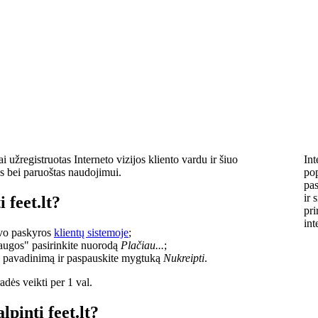
 užregistruotas Interneto vizijos kliento vardu ir šiuo
Int
s bei paruoštas naudojimui.
pop
pas
ir 
 feet.lt?
pri
int
savo paskyros
klientų sistemoje
;
laugos" pasirinkite nuorodą
Plačiau...
;
o pavadinimą ir paspauskite mygtuką
Nukreipti
.
dės veikti per 1 val.
lpinti feet.lt?