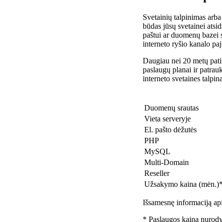
Svetainių talpinimas arba
būdas jūsų svetainei atsidu
paštui ar duomenų bazei 
interneto ryšio kanalo pa
Daugiau nei 20 metų patir
paslaugų planai ir patra
interneto svetaines talpin
Duomenų srautas
Vieta serveryje
El. pašto dėžutės
PHP
MySQL
Multi-Domain
Reseller
Užsakymo kaina (mėn.)
Išsamesnę informaciją api
* Paslaugos kaina nurody