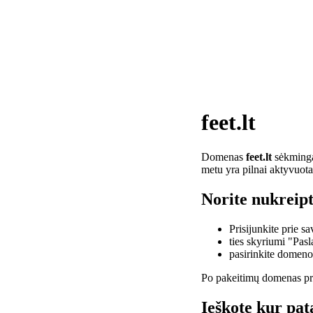
feet.lt
Domenas
feet.lt
sėkmingai
metu yra pilnai aktyvuota
Norite nukreipti
Prisijunkite prie 
ties skyriumi "Pas
pasirinkite domen
Po pakeitimų domenas pra
Ieškote kur pata