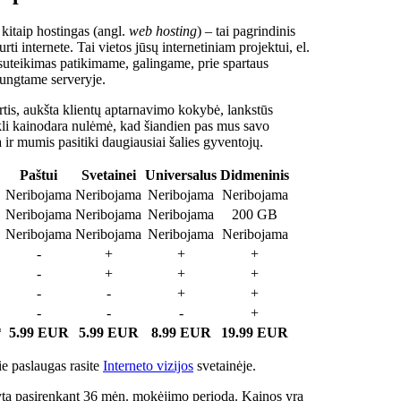
 kitaip hostingas (angl.
web hosting
) – tai pagrindinis
rti internete. Tai vietos jūsų internetiniam projektui, el.
suteikimas patikimame, galingame, prie spartaus
jungtame serveryje.
tis, aukšta klientų aptarnavimo kokybė, lankstūs
ukli kainodara nulėmė, kad šiandien pas mus savo
a ir mumis pasitiki daugiausiai šalies gyventojų.
Paštui
Svetainei
Universalus
Didmeninis
Neribojama
Neribojama
Neribojama
Neribojama
Neribojama
Neribojama
Neribojama
200 GB
Neribojama
Neribojama
Neribojama
Neribojama
-
+
+
+
-
+
+
+
-
-
+
+
-
-
-
+
*
5.99 EUR
5.99 EUR
8.99 EUR
19.99 EUR
e paslaugas rasite
Interneto vizijos
svetainėje.
ta pasirenkant 36 mėn. mokėjimo periodą. Kainos yra